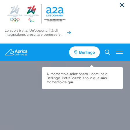
Lo sport è vita. Un'opportunità di
integrazione, crescita e benessere.
Berlingo
Vai
Vai
Torna
al
al
in
contenuto
pié
cima
Servizi
Al momento è selezionato il comune di
di
alla
Berlingo
. Potrai cambiarlo in qualsiasi
pagina
pagina
momento da qui.
Media
Progetti
Assistenza