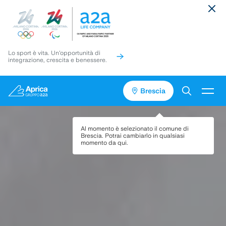
Lo sport è vita. Un'opportunità di
integrazione, crescita e benessere.
Brescia
Vai
Vai
Torna
al
al
in
contenuto
pié
cima
Servizi
Al momento è selezionato il comune di
di
alla
Brescia
. Potrai cambiarlo in qualsiasi
pagina
pagina
momento da qui.
Media
Progetti
Assistenza