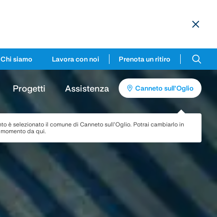
Chi siamo
Lavora con noi
Prenota un ritiro
Progetti
Assistenza
Canneto sull'Oglio
to è selezionato il comune di
Canneto sull'Oglio
. Potrai cambiarlo in
i momento da qui.