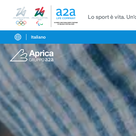
Lo sport è vita. Un
Italiano
Vai
Vai
Torna
al
al
in
contenuto
pié
cima
di
alla
pagina
pagina