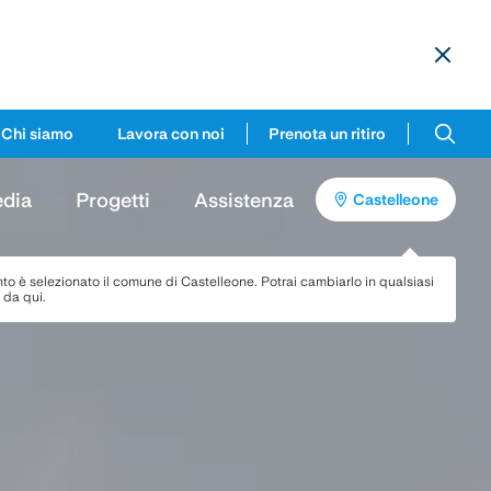
Chi siamo
Lavora con noi
Prenota un ritiro
dia
Progetti
Assistenza
Castelleone
to è selezionato il comune di
Castelleone
. Potrai cambiarlo in qualsiasi
da qui.