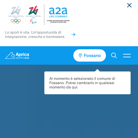
Lo sport è vita. Un'opportunità di
integrazione, crescita e benessere.
Fossano
Vai
Vai
Torna
al
al
in
contenuto
pié
cima
Servizi
Al momento è selezionato il comune di
di
alla
Fossano
. Potrai cambiarlo in qualsiasi
pagina
pagina
momento da qui.
Media
Progetti
Assistenza