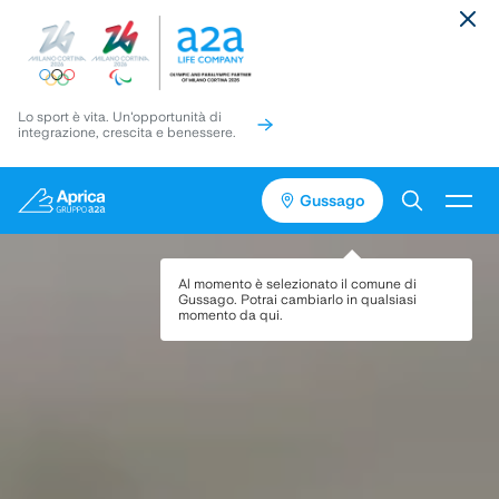
Lo sport è vita. Un'opportunità di
integrazione, crescita e benessere.
Gussago
Vai
Vai
Torna
al
al
in
contenuto
pié
cima
Servizi
Al momento è selezionato il comune di
di
alla
Gussago
. Potrai cambiarlo in qualsiasi
pagina
pagina
momento da qui.
Media
Progetti
Assistenza