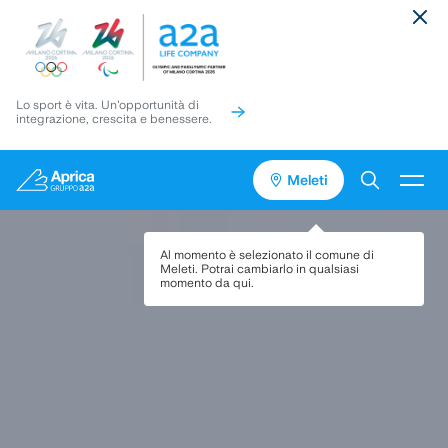
Lo sport è vita. Un'opportunità di
integrazione, crescita e benessere.
Meleti
Vai
Vai
Torna
al
al
in
contenuto
pié
cima
Servizi
Al momento è selezionato il comune di
di
alla
Meleti
. Potrai cambiarlo in qualsiasi
pagina
pagina
momento da qui.
Media
Progetti
Assistenza