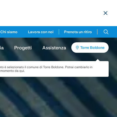
Chi siamo
Lavora con noi
Prenota un ritiro
ia
Progetti
Assistenza
Torre Boldone
to è selezionato il comune di
Torre Boldone
. Potrai cambiarlo in
i momento da qui.