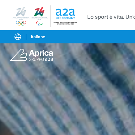
Lo sport è vita. Un
Italiano
Vai
Vai
Torna
al
al
in
contenuto
pié
cima
di
alla
pagina
pagina