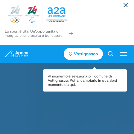
Lo sport è vita. Un'opportunità di
integrazione, crescita e benessere.
Vottignasco
Vai
Vai
Torna
al
al
in
contenuto
pié
cima
Servizi
Al momento è selezionato il comune di
di
alla
Vottignasco
. Potrai cambiarlo in qualsiasi
pagina
pagina
momento da qui.
Media
Progetti
Assistenza