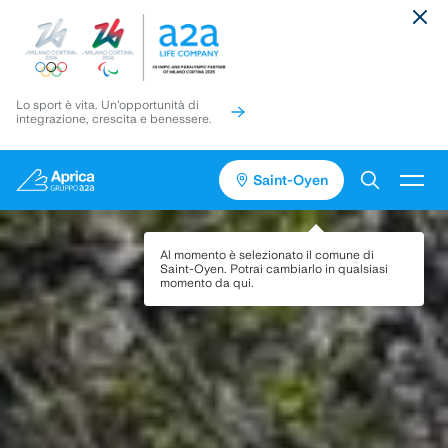
Lo sport è vita. Un'opportunità di
integrazione, crescita e benessere.
Saint-Oyen
Vai
Vai
Torna
al
al
in
contenuto
pié
cima
Servizi
Al momento è selezionato il comune di
di
alla
Saint-Oyen
. Potrai cambiarlo in qualsiasi
pagina
pagina
momento da qui.
Media
Progetti
Assistenza